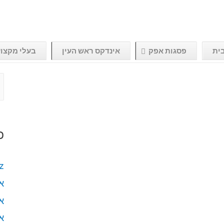
ית
פסגות אפק
אינדקס ראש העין
בעלי מקצו
כ
hertz
א
א
א