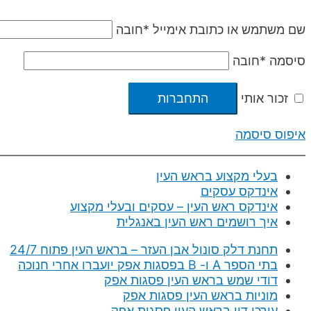
שם משתמש או כתובת אימייל
*
חובה
סיסמה
*
חובה
זכור אותי
התחברות
איפוס סיסמה
בעלי מקצוע בראש העין
אינדקס עסקים
אינדקס ראש העין – עסקים ובעלי מקצוע
איך רושמים ראש העין באנגלית
תחנת דלק סונול אבן העזר – בראש העין פתוח 24/7
בתי הספר A ו- B בפסגות אפק יועברו אחרי חנוכה
דודי שמש בראש העין פסגות אפק
מוניות בראש העין פסגות אפק
עורכי דין בראש העין פסגות אפק