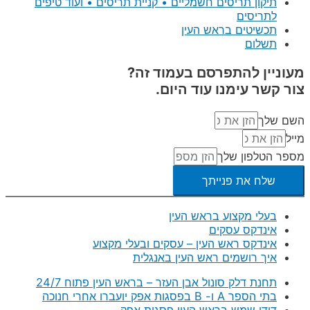
תיקון תריסים חשמליים • קניית תריסים • ועוד טיפים
לתריסים
תכשיטים בראש העין
תשלום
מעוניין להתפרסם בעמוד זה?
צור קשר עימנו עוד היום.
השם שלך
מייל
מספר הטלפון שלך
שלח את פנייתך
בעלי מקצוע בראש העין
אינדקס עסקים
אינדקס ראש העין – עסקים ובעלי מקצוע
איך רושמים ראש העין באנגלית
תחנת דלק סונול אבן העזר – בראש העין פתוח 24/7
בתי הספר A ו- B בפסגות אפק יועברו אחרי חנוכה