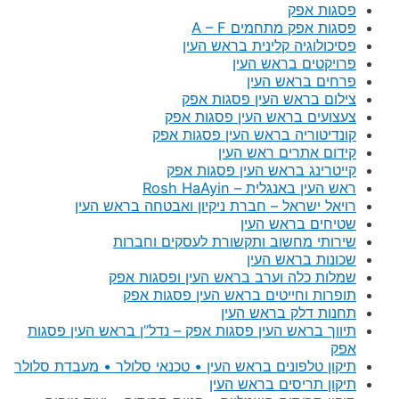
פסגות אפק
פסגות אפק מתחמים A – F
פסיכולוגיה קלינית בראש העין
פרויקטים בראש העין
פרחים בראש העין
צילום בראש העין פסגות אפק
צעצועים בראש העין פסגות אפק
קונדיטוריה בראש העין פסגות אפק
קידום אתרים ראש העין
קייטרינג בראש העין פסגות אפק
ראש העין באנגלית – Rosh HaAyin
רויאל ישראל – חברת ניקיון ואבטחה בראש העין
שטיחים בראש העין
שירותי מחשוב ותקשורת לעסקים וחברות
שכונות בראש העין
שמלות כלה וערב בראש העין ופסגות אפק
תופרות וחייטים בראש העין פסגות אפק
תחנות דלק בראש העין
תיווך בראש העין פסגות אפק – נדל”ן בראש העין פסגות
אפק
תיקון טלפונים בראש העין • טכנאי סלולר • מעבדת סלולר
תיקון תריסים בראש העין